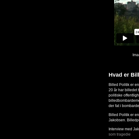
Ima
Hvad er Bil
Billed Politik er 
20 år har billedet
politiske offentli
billedbombardemen
der fat i bombarde
Billed Politik er 
Jakobsen. Billedpol
Interview med Jak
som tragedie