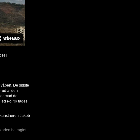
les]
k våben. De sidste
brud af den
der mod det
led Politik tages
ledkunstneren Jakob
storien betragtet