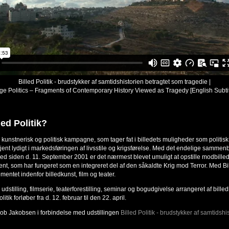
Billed Politik - brudstykker af samtidshistorien betragtet som tragedie |
ge Politics – Fragments of Contemporary History Viewed as Tragedy [English Subtit
led Politik?
en kunstnerisk og politisk kampagne, som tager fat i billedets muligheder som politis
 tjent lydigt i markedsføringen af livsstile og krigsførelse. Med det endelige sammen
ghed siden d. 11. September 2001 er det nærmest blevet umuligt at opstille modbille
t, som har fungeret som en integreret del af den såkaldte Krig mod Terror. Med Bil
mentet indenfor billedkunst, film og teater.
en udstilling, filmserie, teaterforestilling, seminar og bogudgivelse arrangeret af bil
itik forløber fra d. 12. februar til den 22. april.
ob Jakobsen i forbindelse med udstillingen
Billed Politik - brudstykker af samtidshi